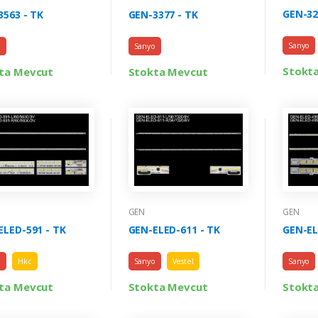
GEN-32
3563 - TK
GEN-3377 - TK
Sanyo
o
Sanyo
Stokt
ta Mevcut
Stokta Mevcut
GEN
GEN
ELED-591 - TK
GEN-ELED-611 - TK
GEN-EL
o
Hkc
Sanyo
Vestel
Sanyo
ta Mevcut
Stokta Mevcut
Stokt