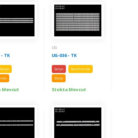
UG
 - TK
UG-036 - TK
Sanyo
Sanyo
Nordmende
ende
Sharp
a Mevcut
Stokta Mevcut