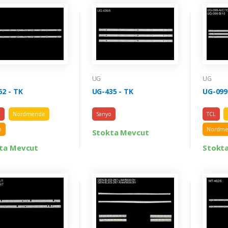
UG
UG
62 - TK
UG-435 - TK
UG-099
o
Nordmende
Sanyo
TCL
n
Nordm
Stokta Mevcut
ta Mevcut
Stokt