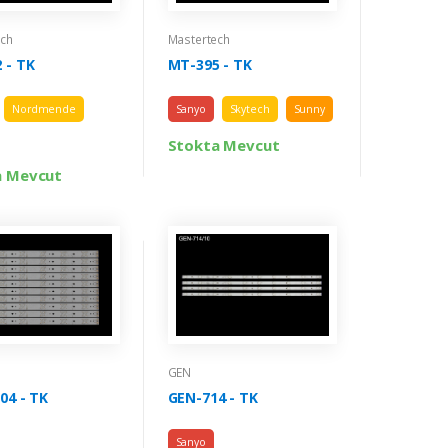
ech
Mastertech
 - TK
MT-395 - TK
Nordmende
Sanyo
Skytech
Sunny
Stokta Mevcut
a Mevcut
GEN
04 - TK
GEN-714 - TK
Sanyo