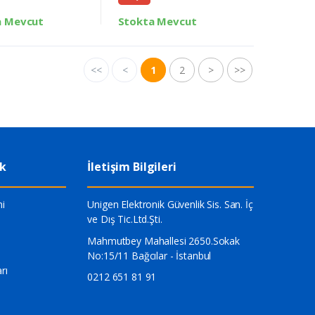
a Mevcut
Stokta Mevcut
<<
<
1
2
>
>>
ik
İletişim Bilgileri
i
Unigen Elektronik Güvenlik Sis. San. İç
ve Dış Tic.Ltd.Şti.
Mahmutbey Mahallesi 2650.Sokak
No:15/11 Bağcılar - İstanbul
rı
0212 651 81 91