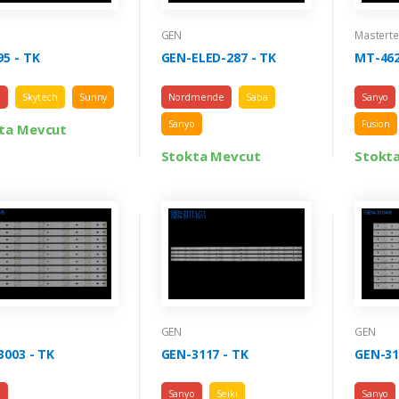
GEN
Mastert
95 - TK
GEN-ELED-287 - TK
MT-462
o
Skytech
Sunny
Nordmende
Saba
Sanyo
Sanyo
Fusion
ta Mevcut
Stokta Mevcut
Stokt
GEN
GEN
3003 - TK
GEN-3117 - TK
GEN-31
o
Sanyo
Seiki
Sanyo