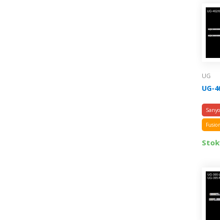
UG
UG-4
Sany
Fusio
Stok