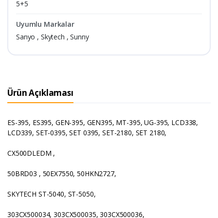
5+5
Uyumlu Markalar
Sanyo , Skytech , Sunny
Ürün Açıklaması
ES-395, ES395, GEN-395, GEN395, MT-395, UG-395, LCD338,
LCD339, SET-0395, SET 0395, SET-2180, SET 2180,
CX500DLEDM ,
50BRD03 , 50EX7550, 50HKN2727,
SKYTECH ST-5040, ST-5050,
303CX500034, 303CX500035, 303CX500036,