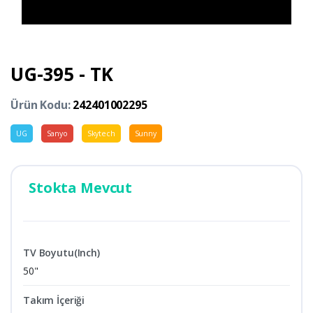
UG-395 - TK
Ürün Kodu:
242401002295
UG
Sanyo
Skytech
Sunny
Stokta Mevcut
TV Boyutu(Inch)
50"
Takım İçeriği