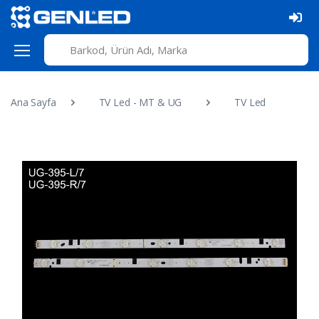
Ana Sayfa
TV Led - MT & UG
TV Led