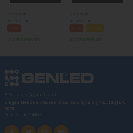
Mastertech
Mastertech
MT-306 - TK
MT-038 - TK
Vestel
Sunny
Samsung
Stokta Mevcut
Stokta Mevcut
E-Posta:
info@genled.com.tr
Unigen Elektronik Güvenlik Sis. San. İç ve Dış Tic.Ltd.Şti. ©
2026
Tüm Hakları Saklıdır