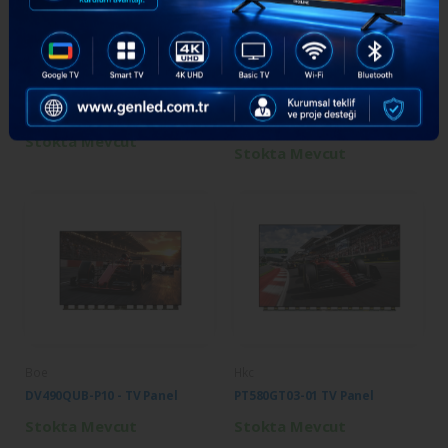
GEN
Auo
GEN-1144 - TK
T500QVN04.0 TV Panel
Arçelik
Stokta Mevcut
Stokta Mevcut
Boe
Hkc
DV490QUB-P10 - TV Panel
PT580GT03-01 TV Panel
Stokta Mevcut
Stokta Mevcut