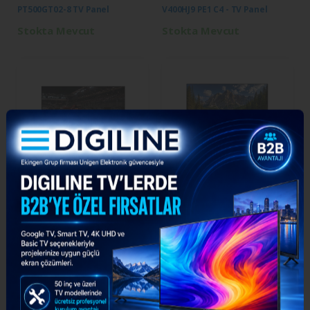
PT500GT02-8 TV Panel
V400HJ9 PE1 C4 - TV Panel
Stokta Mevcut
Stokta Mevcut
Samsung
Boe
LSC400HN02 - TV Panel
HV430FHB-F91 - TV Panel
Stokta Mevcut
Stokta Mevcut