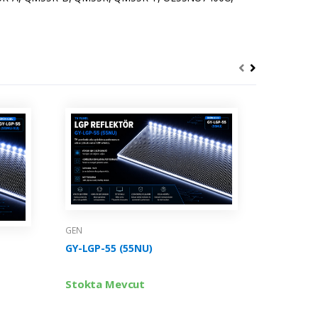
GEN
GEN
GY-LGP-4
GY-LGP-55 (55NU)
Stokta 
Stokta Mevcut