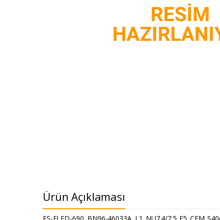
Ürün Açıklaması
ES-ELED-690, BN96-46033A, L1_NU7.4/7.5_E5_CEM_S