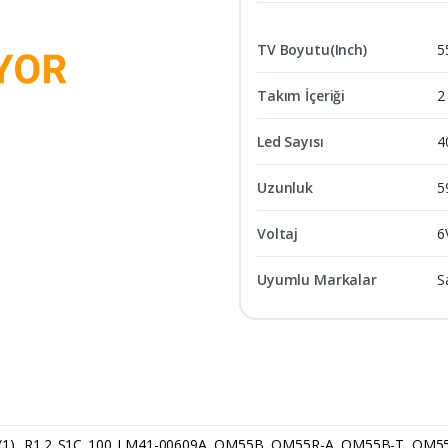
TV Boyutu(Inch)
5
Takım İçeriği
2
Led Sayısı
4
Uzunluk
5
Voltaj
6
Uyumlu Markalar
S
40(1)_ R1.2_S1C_100_LM41-00609A, QM55B, QM55R-A, QM55B-T, QM