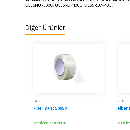
UE55NU7500U, UE55RU7400U, UE55RU7440U,
Diğer Ürünler
GEN
GEN
Fiber Bant 50x50
Fiber
Stokta Mevcut
Stok