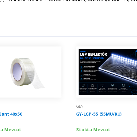
GEN
 Bant 40x50
GY-LGP-55 (55MU/KU)
ta Mevcut
Stokta Mevcut