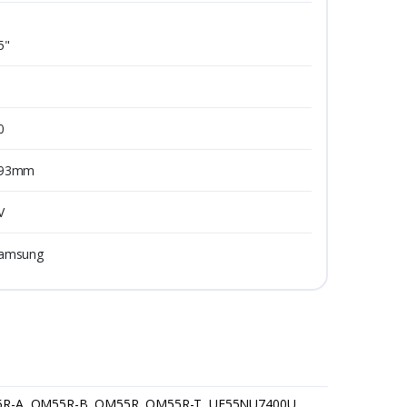
5"
0
93mm
V
amsung
55R-A, QM55R-B, QM55R, QM55R-T, UE55NU7400U,