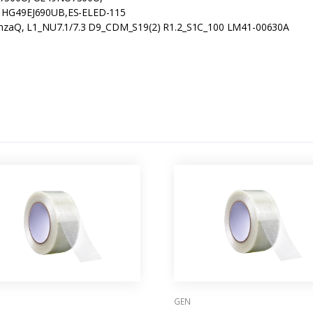
HG49EJ690UB,ES-ELED-115
zaQ, L1_NU7.1/7.3 D9_CDM_S19(2) R1.2_S1C_100 LM41-00630A
GEN