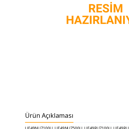
Ürün Açıklaması
UE49NU7100U, UE49NU7500U, UE49RU7100U, UE49RU