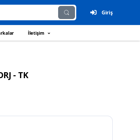
Giriş
rkalar
İletişim
RJ - TK