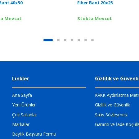
 Bant 40x50
Fiber Bant 20x25
ta Mevcut
Stokta Mevcut
Linkler
Gizlilik ve Güvenl
Ana Sayfa
KVKK Aydınlatma Metn
Yeni Ürünler
Gizlilik ve Güvenlik
Çok Satanlar
Satış Sözleşmesi
Markalar
Garanti ve İade Koşulla
Bayilik Başvuru Formu