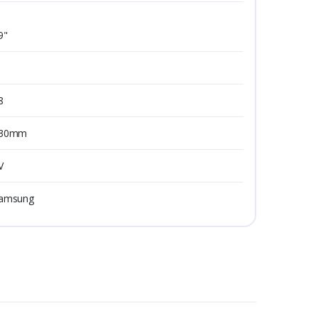
9"
8
30mm
V
amsung