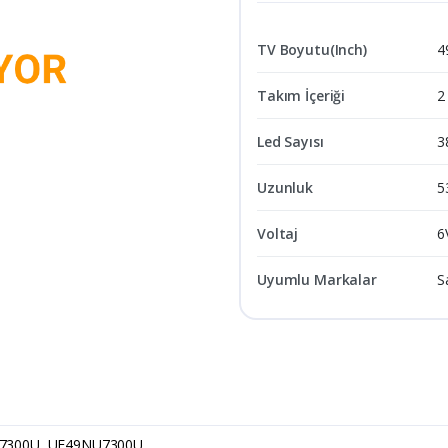
TV Boyutu(Inch)
4
Takım İçeriği
2
Led Sayısı
3
Uzunluk
5
Voltaj
6
Uyumlu Markalar
S
7300U, UE49NU7300U,