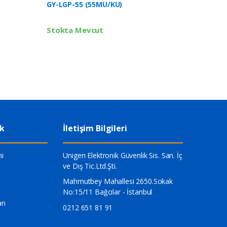
GY-LGP-55 (55MU/KU)
Stokta 
Stokta Mevcut
ik
İletişim Bilgileri
i
Unigen Elektronik Güvenlik Sis. San. İç
ve Dış Tic.Ltd.Şti.
Mahmutbey Mahallesi 2650.Sokak
No:15/11 Bağcılar - İstanbul
rı
0212 651 81 91