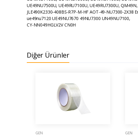
UE49NU7500U, UE49RU7100U, UE49RU7300U, QM49N, 
JLE490K2330-408BS-R7P-M-HF AOT-49-NU7300-2X38 En
ue49nu7120 UE49NU7670 49NU7300 UN49NU7100,
CY-NN049HGLV2V CN0H
Diğer Ürünler
GEN
GEN