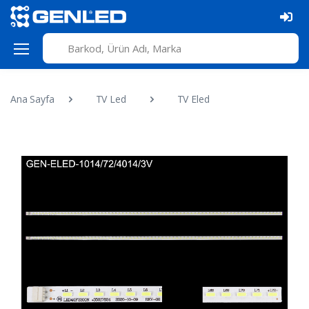
Ana Sayfa
TV Led
TV Eled