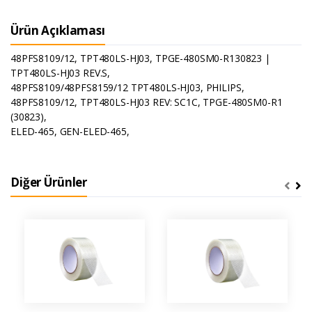
Ürün Açıklaması
48PFS8109/12, TPT480LS-HJ03, TPGE-480SM0-R130823 |
TPT480LS-HJ03 REV.S,
48PFS8109/48PFS8159/12 TPT480LS-HJ03, PHILIPS,
48PFS8109/12, TPT480LS-HJ03 REV: SC1C, TPGE-480SM0-R1
(30823),
ELED-465, GEN-ELED-465,
Diğer Ürünler