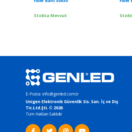
Fiber Bant 50x50
Fiber
Stokta Mevcut
Stok
E-Posta:
info@genled.com.tr
Unigen Elektronik Güvenlik Sis. San. İç ve Dış
Tic.Ltd.Şti. © 2026
Tüm Hakları Saklıdır