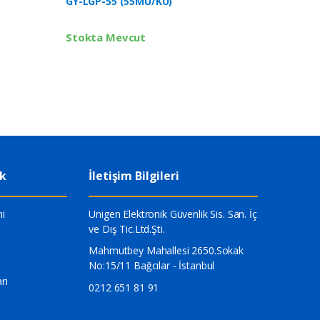
GY-LGP-55 (55MU/KU)
Stokta 
Stokta Mevcut
ik
İletişim Bilgileri
i
Unigen Elektronik Güvenlik Sis. San. İç
ve Dış Tic.Ltd.Şti.
Mahmutbey Mahallesi 2650.Sokak
No:15/11 Bağcılar - İstanbul
rı
0212 651 81 91