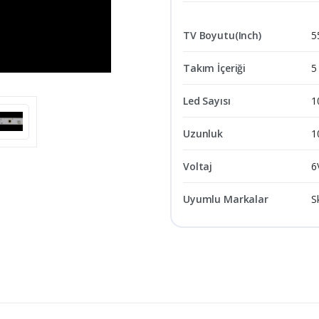
TV Boyutu(Inch)
5
Takım İçeriği
5
Led Sayısı
1
Uzunluk
1
Voltaj
6
Uyumlu Markalar
S