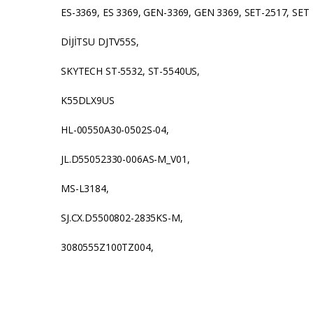
ES-3369, ES 3369, GEN-3369, GEN 3369, SET-2517, SET 
DİJİTSU DJTV55S,
SKYTECH ST-5532, ST-5540US,
K55DLX9US
HL-00550A30-0502S-04,
JL.D55052330-006AS-M_V01,
MS-L3184,
SJ.CX.D5500802-2835KS-M,
3080555Z100TZ004,