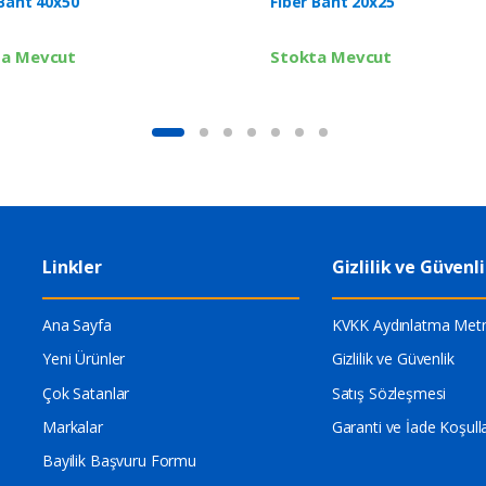
 Bant 40x50
Fiber Bant 20x25
ta Mevcut
Stokta Mevcut
Linkler
Gizlilik ve Güvenl
Ana Sayfa
KVKK Aydınlatma Metn
Yeni Ürünler
Gizlilik ve Güvenlik
Çok Satanlar
Satış Sözleşmesi
Markalar
Garanti ve İade Koşulla
Bayilik Başvuru Formu